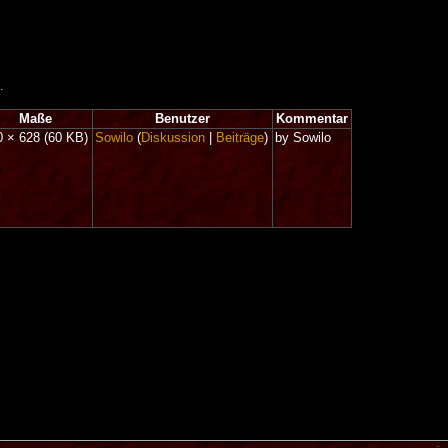
.
Maße
Benutzer
Kommentar
0 × 628
(60 KB)
Sowilo
(
Diskussion
|
Beiträge
)
by Sowilo