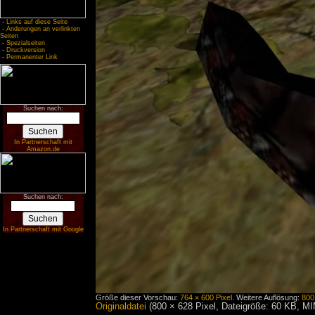
-
Links auf diese Seite
-
Änderungen an verlinkten
Seiten
-
Spezialseiten
-
Druckversion
-
Permanenter Link
Suchen nach:
In Partnerschaft mit
Amazon.de
Suchen nach:
In Partnerschaft mit Google
Größe dieser Vorschau:
764 × 600 Pixel
.
Weitere Auflösung:
800
Originaldatei
‎
(800 × 628 Pixel, Dateigröße: 60 KB, M