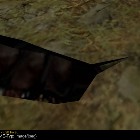
 × 628 Pixel
.
IME-Typ: image/jpeg)