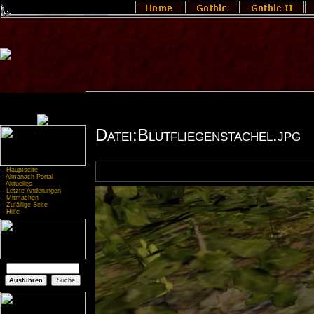
Datei:Blutfliegenstachel.jpg
-
Hauptseite
-
Almanach-Portal
-
Aktuelles
-
Letzte Änderungen
-
Mitmachen
-
Zufällige Seite
-
Hilfe