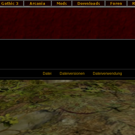
Datei
Dateiversionen
Dateiverwendung