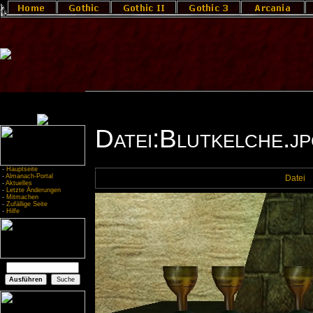
Datei:Blutkelche.j
-
Hauptseite
-
Almanach-Portal
Datei
-
Aktuelles
-
Letzte Änderungen
-
Mitmachen
-
Zufällige Seite
-
Hilfe