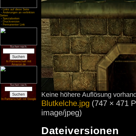
-
Links auf diese Seite
-
Änderungen an verlinkten
Seiten
-
Spezialseiten
-
Druckversion
-
Permanenter Link
Suchen nach:
In Partnerschaft mit
Amazon.de
Suchen nach:
Keine höhere Auflösung vorhan
In Partnerschaft mit Google
Blutkelche.jpg
‎
(747 × 471 P
image/jpeg)
Dateiversionen