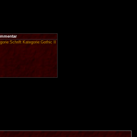
mmentar
gorie:Schrift
Kategorie:Gothic II