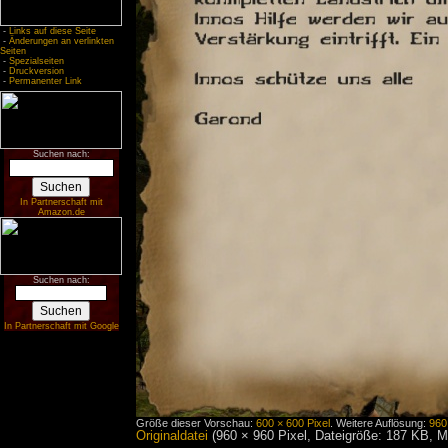
-
Links auf diese Seite
-
Änderungen an verlinkten
Seiten
-
Spezialseiten
-
Druckversion
-
Permanenter Link
Suchen nach:
In Partnerschaft mit
Amazon.de
Suchen nach:
In Partnerschaft mit Google
Größe dieser Vorschau:
600 × 600 Pixel
.
Weitere Auflösung:
960
Originaldatei
‎
(960 × 960 Pixel, Dateigröße: 187 KB, 