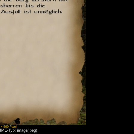
 × 960 Pixel
.
MIME-Typ: image/jpeg)