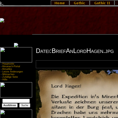
Datei:BriefAnLordHagen.jpg
-
Hauptseite
-
Almanach-Portal
-
Aktuelles
-
Letzte Änderungen
-
Mitmachen
-
Zufällige Seite
-
Hilfe