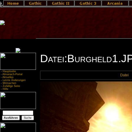
Datei:Burgheld1.J
-
Hauptseite
-
Almanach-Portal
Datei
-
Aktuelles
-
Letzte Änderungen
-
Mitmachen
-
Zufällige Seite
-
Hilfe