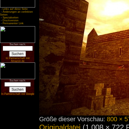
-
Links auf diese Seite
-
Änderungen an verlinkten
Seiten
-
Spezialseiten
-
Druckversion
-
Permanenter Link
Suchen nach:
In Partnerschaft mit
Amazon.de
Suchen nach:
In Partnerschaft mit Google
Größe dieser Vorschau:
800 × 5
Originaldatei
‎
(1.008 × 722 