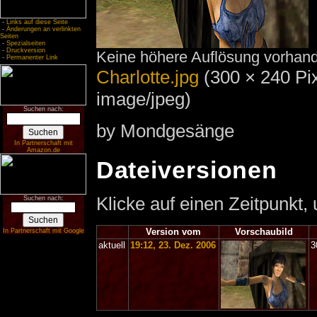
-
Links auf diese Seite
-
Änderungen an verlinkten
Seiten
-
Spezialseiten
-
Druckversion
Keine höhere Auflösung vorhan
-
Permanenter Link
Charlotte.jpg
‎
(300 × 240 Pi
image/jpeg)
Suchen nach:
by Mondgesänge
In Partnerschaft mit
Amazon.de
Dateiversionen
Klicke auf einen Zeitpunkt,
Suchen nach:
Version vom
Vorschaubild
In Partnerschaft mit Google
aktuell
19:12, 23. Dez. 2006
3