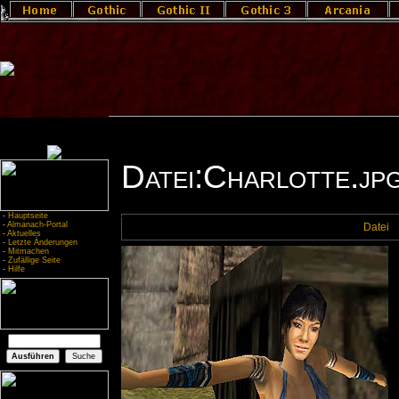
Datei:Charlotte.jp
-
Hauptseite
-
Almanach-Portal
Datei
-
Aktuelles
-
Letzte Änderungen
-
Mitmachen
-
Zufällige Seite
-
Hilfe