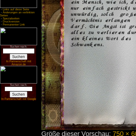
-
Links auf diese Seite
-
Änderungen an verlinkten
Seiten
-
Spezialseiten
-
Druckversion
-
Permanenter Link
Suchen nach:
In Partnerschaft mit
Amazon.de
Suchen nach:
In Partnerschaft mit Google
Größe dieser Vorschau:
750 × 6