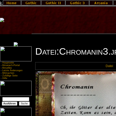
Datei:Chromanin3.j
-
Hauptseite
-
Almanach-Portal
Datei
-
Aktuelles
-
Letzte Änderungen
-
Mitmachen
-
Zufällige Seite
-
Hilfe