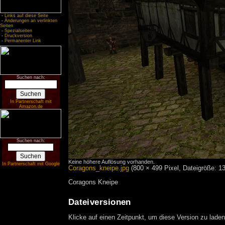
-
Links auf diese Seite
-
Änderungen an verlinkten
Seiten
-
Spezialseiten
-
Druckversion
-
Permanenter Link
Suchen nach:
In Partnerschaft mit
Amazon.de
Suchen nach:
Keine höhere Auflösung vorhanden.
In Partnerschaft mit Google
Coragons_kneipe.jpg
‎
(800 × 499 Pixel, Dateigröße: 
Coragons Kneipe
Dateiversionen
Klicke auf einen Zeitpunkt, um diese Version zu laden