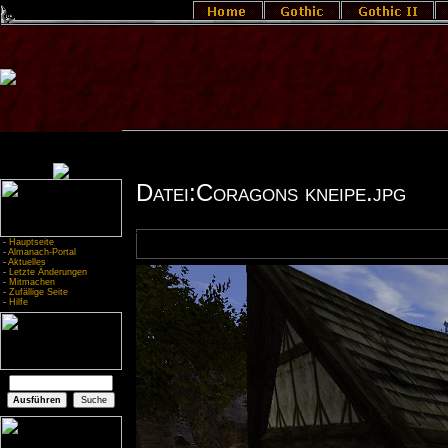
Datei:Coragons kneipe.jpg
-
Hauptseite
-
Almanach-Portal
-
Aktuelles
-
Letzte Änderungen
-
Mitmachen
-
Zufällige Seite
-
Hilfe