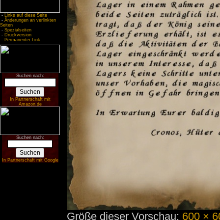
-
Links auf diese Seite
-
Änderungen an verlinkten
Seiten
-
Spezialseiten
-
Druckversion
-
Permanenter Link
Suchen nach:
In Partnerschaft mit
Amazon.de
Suchen nach:
In Partnerschaft mit Google
Größe dieser Vorschau:
600 × 6