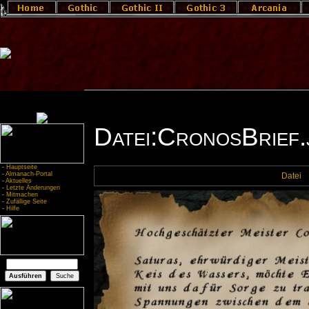
Datei:CronosBrief.
-
Hauptseite
-
Almanach-Portal
Datei
-
Aktuelles
-
Letzte Änderungen
-
Mitmachen
-
Zufällige Seite
-
Hilfe