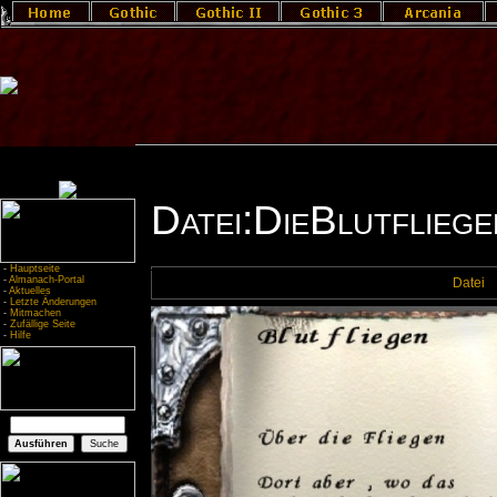
Datei:DieBlutfliege
-
Hauptseite
-
Almanach-Portal
Datei
-
Aktuelles
-
Letzte Änderungen
-
Mitmachen
-
Zufällige Seite
-
Hilfe