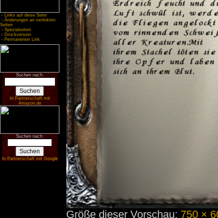
-
Links auf diese Seite
-
Änderungen an verlinkten
Seiten
-
Spezialseiten
-
Druckversion
-
Permanenter Link
Suchen nach:
In Partnerschaft mit
Amazon.de
Suchen nach:
In Partnerschaft mit Google
Größe dieser Vorschau:
750 × 6