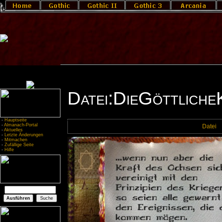
Datei:DieGöttliche
-
Hauptseite
-
Almanach-Portal
Datei
-
Aktuelles
-
Letzte Änderungen
-
Mitmachen
-
Zufällige Seite
-
Hilfe