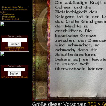
-
Links auf diese Seite
-
Änderungen an verlinkten
Seiten
-
Spezialseiten
-
Druckversion
-
Permanenter Link
Suchen nach:
In Partnerschaft mit
Amazon.de
Suchen nach:
In Partnerschaft mit Google
Größe dieser Vorschau:
750 × 6