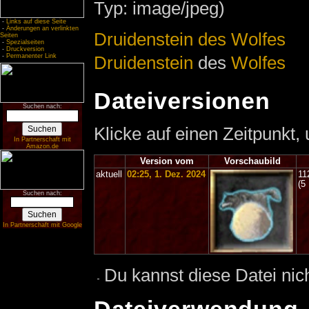
Typ: image/jpeg)
-
Links auf diese Seite
-
Änderungen an verlinkten
Druidenstein des Wolfes
Seiten
-
Spezialseiten
-
Druckversion
Druidenstein
des
Wolfes
-
Permanenter Link
Dateiversionen
Suchen nach:
Klicke auf einen Zeitpunkt,
In Partnerschaft mit
Amazon.de
Version vom
Vorschaubild
aktuell
02:25, 1. Dez. 2024
11
(5
Suchen nach:
In Partnerschaft mit Google
Du kannst diese Datei nic