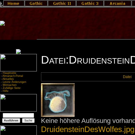
Datei:Druidenstein
-
Hauptseite
-
Almanach-Portal
Datei
-
Aktuelles
-
Letzte Änderungen
-
Mitmachen
-
Zufällige Seite
-
Hilfe
Keine höhere Auflösung vorhan
DruidensteinDesWolfes.jpg