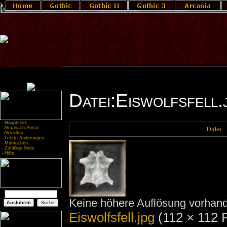
Datei:Eiswolfsfell.
-
Hauptseite
-
Almanach-Portal
Datei
-
Aktuelles
-
Letzte Änderungen
-
Mitmachen
-
Zufällige Seite
-
Hilfe
Keine höhere Auflösung vorhan
Eiswolfsfell.jpg
‎
(112 × 112 