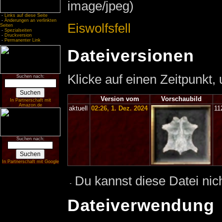
image/jpeg)
-
Links auf diese Seite
-
Änderungen an verlinkten
Eiswolfsfell
Seiten
-
Spezialseiten
-
Druckversion
-
Permanenter Link
Dateiversionen
Klicke auf einen Zeitpunkt,
Suchen nach:
Version vom
Vorschaubild
In Partnerschaft mit
Amazon.de
aktuell
02:26, 1. Dez. 2024
11
Suchen nach:
In Partnerschaft mit Google
Du kannst diese Datei nic
Dateiverwendung