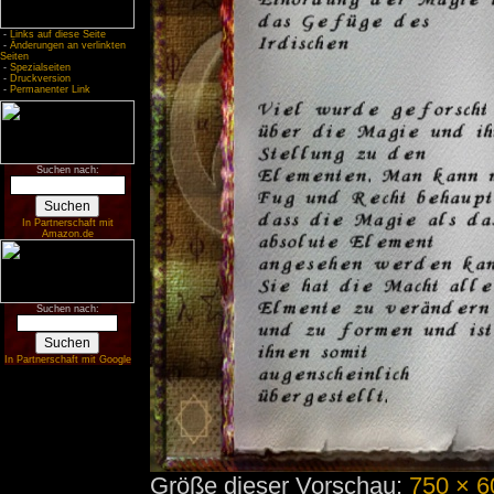
-
Links auf diese Seite
-
Änderungen an verlinkten
Seiten
-
Spezialseiten
-
Druckversion
-
Permanenter Link
Suchen nach:
In Partnerschaft mit
Amazon.de
Suchen nach:
In Partnerschaft mit Google
Größe dieser Vorschau:
750 × 6