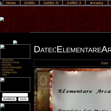
Datei:ElementareAr
-
Hauptseite
-
Almanach-Portal
Datei
-
Aktuelles
-
Letzte Änderungen
-
Mitmachen
-
Zufällige Seite
-
Hilfe