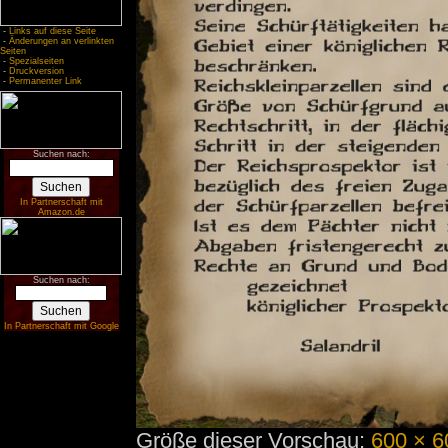
-
Links auf diese Seite
-
Änderungen an verlinkten
Seiten
-
Spezialseiten
-
Druckversion
-
Permanenter Link
Suchen nach:
In Partnerschaft mit
Amazon.de
Suchen nach:
In Partnerschaft mit Google
Größe dieser Vorschau:
600 × 6