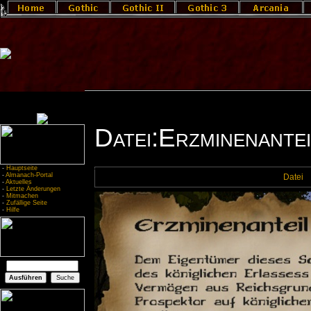
Datei:Erzminenantei
-
Hauptseite
-
Almanach-Portal
Datei
-
Aktuelles
-
Letzte Änderungen
-
Mitmachen
-
Zufällige Seite
-
Hilfe