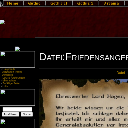
Datei:Friedensange
-
Hauptseite
-
Almanach-Portal
Datei
-
Aktuelles
-
Letzte Änderungen
-
Mitmachen
-
Zufällige Seite
-
Hilfe