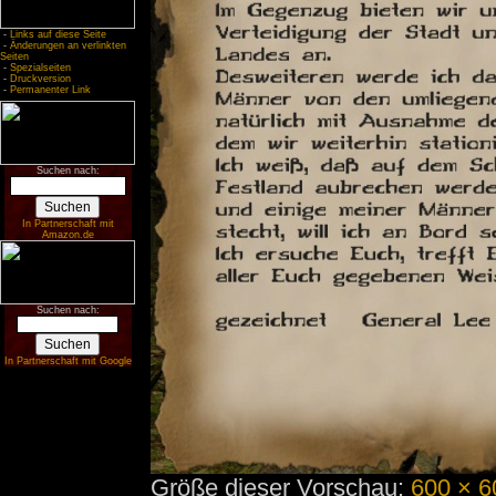
-
Links auf diese Seite
-
Änderungen an verlinkten
Seiten
-
Spezialseiten
-
Druckversion
-
Permanenter Link
Suchen nach:
In Partnerschaft mit
Amazon.de
Suchen nach:
In Partnerschaft mit Google
Größe dieser Vorschau:
600 × 6