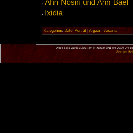
Ahn´Nosiri und Ahn´Bael
Ixidia
Kategorien
:
Datei:Porträt
|
Argaan
|
Arcania
Diese Seite wurde zuletzt am 5. Januar 2011 um 20:00 Uhr ge
Über den Got