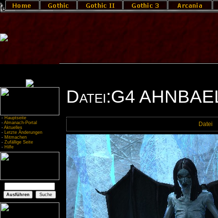
Datei:G4 AHNBAEL
-
Hauptseite
-
Almanach-Portal
Datei
-
Aktuelles
-
Letzte Änderungen
-
Mitmachen
-
Zufällige Seite
-
Hilfe