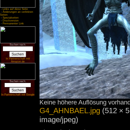
-
Links auf diese Seite
-
Änderungen an verlinkten
Seiten
-
Spezialseiten
-
Druckversion
-
Permanenter Link
Suchen nach:
In Partnerschaft mit
Amazon.de
Suchen nach:
In Partnerschaft mit Google
Keine höhere Auflösung vorhan
G4_AHNBAEL.jpg
‎
(512 × 5
image/jpeg)