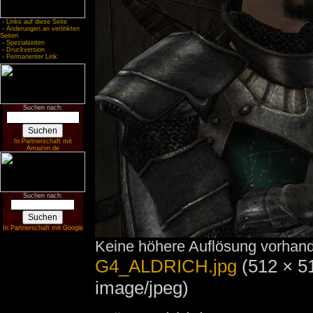
-
Links auf diese Seite
-
Änderungen an verlinkten
Seiten
-
Spezialseiten
-
Druckversion
-
Permanenter Link
Suchen nach:
In Partnerschaft mit
Amazon.de
Suchen nach:
In Partnerschaft mit Google
Keine höhere Auflösung vorhan
G4_ALDRICH.jpg
‎
(512 × 5
image/jpeg)