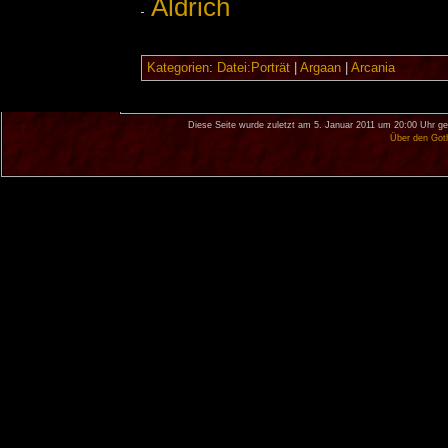
Aldrich
Kategorien
:
Datei:Porträt
|
Argaan
|
Arcania
Diese Seite wurde zuletzt am 5. Januar 2011 um 20:00 Uhr ge
Über den Got