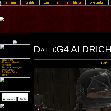
Datei:G4 ALDRICH
-
Hauptseite
-
Almanach-Portal
Datei
-
Aktuelles
-
Letzte Änderungen
-
Mitmachen
-
Zufällige Seite
-
Hilfe