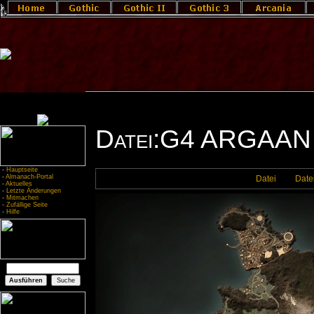
Datei:G4 ARGAAN
-
Hauptseite
-
Almanach-Portal
Datei
Date
-
Aktuelles
-
Letzte Änderungen
-
Mitmachen
-
Zufällige Seite
-
Hilfe