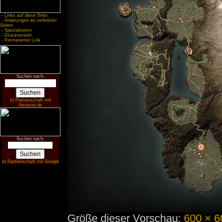
-
Links auf diese Seite
-
Änderungen an verlinkten
Seiten
-
Spezialseiten
-
Druckversion
-
Permanenter Link
Suchen nach:
In Partnerschaft mit
Amazon.de
Suchen nach:
In Partnerschaft mit Google
Größe dieser Vorschau:
600 × 6