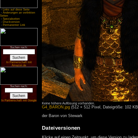
-
Links auf diese Seite
-
Änderungen an verlinkten
Seiten
-
Spezialseiten
-
Druckversion
-
Permanenter Link
Suchen nach:
In Partnerschaft mit
Amazon.de
Suchen nach:
In Partnerschaft mit Google
Keine höhere Auflösung vorhanden.
G4_BARON.jpg
‎
(512 × 512 Pixel, Dateigröße: 102 K
der Baron von Stewark
Dateiversionen
Klicke auf einen Zeitpunkt, um diese Version zu laden