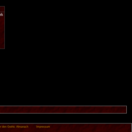
rk
r den Gothic Almanach
Impressum