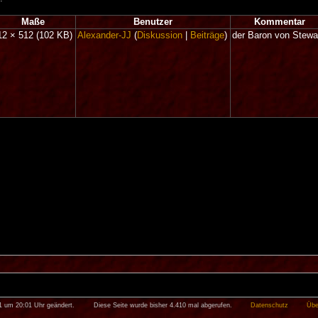
Maße
Benutzer
Kommentar
12 × 512
(102 KB)
Alexander-JJ
(
Diskussion
|
Beiträge
)
der Baron von Stewa
11 um 20:01 Uhr geändert.
Diese Seite wurde bisher 4.410 mal abgerufen.
Datenschutz
Übe