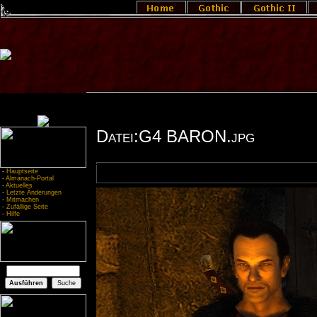
Datei:G4 BARON.jpg
-
Hauptseite
-
Almanach-Portal
-
Aktuelles
-
Letzte Änderungen
-
Mitmachen
-
Zufällige Seite
-
Hilfe