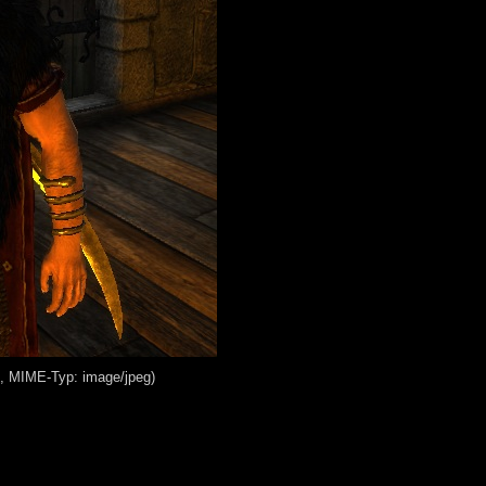
B, MIME-Typ: image/jpeg)
.