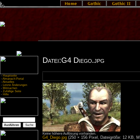
Datei:G4 Diego.jpg
-
Hauptseite
-
Almanach-Portal
-
Aktuelles
-
Letzte Änderungen
-
Mitmachen
-
Zufällige Seite
-
Hilfe
Keine höhere Auflösung vorhanden.
G4_Diego.jpg
‎
(250 × 156 Pixel, Dateigröße: 12 KB, 