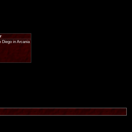
r
 Diego in Arcania