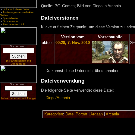
Quelle: PC_Games; Bild von Diego in Arcania
-
Links auf diese Seite
-
Änderungen an verlinkten
Seiten
Dateiversionen
-
Spezialseiten
-
Druckversion
-
Permanenter Link
Klicke auf einen Zeitpunkt, um diese Version zu laden
Version vom
Vorschaubild
aktuell
00:28, 7. Nov. 2010
25
Suchen nach:
In Partnerschaft mit
Amazon.de
Du kannst diese Datei nicht überschreiben.
Dateiverwendung
Suchen nach:
Die folgende Seite verwendet diese Datei:
Diego/Arcania
In Partnerschaft mit Google
Kategorien
:
Datei:Porträt
|
Argaan
|
Arcania