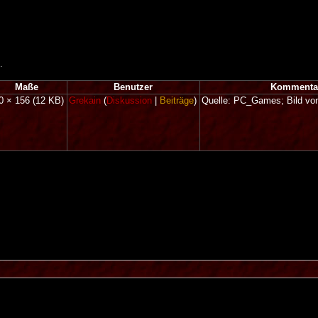
.
Maße
Benutzer
Kommenta
0 × 156
(12 KB)
Grekain
(
Diskussion
|
Beiträge
)
Quelle: PC_Games; Bild von