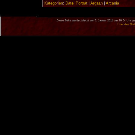
Kategorien
:
Datei:Porträt
|
Argaan
|
Arcania
Diese Seite wurde zuletzt am 5. Januar 2011 um 20:04 Uhr ge
Über den Got