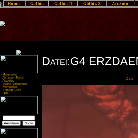
Datei:G4 ERZDAE
-
Hauptseite
-
Almanach-Portal
Datei
-
Aktuelles
-
Letzte Änderungen
-
Mitmachen
-
Zufällige Seite
-
Hilfe