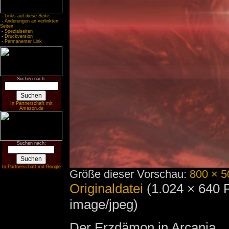
-
Links auf diese Seite
-
Änderungen an verlinkten
Seiten
-
Spezialseiten
-
Druckversion
-
Permanenter Link
Suchen nach:
In Partnerschaft mit
Amazon.de
Suchen nach:
In Partnerschaft mit Google
Größe dieser Vorschau:
800 × 5
Originaldatei
‎
(1.024 × 640 
image/jpeg)
Der Erzdämon in Arcania.