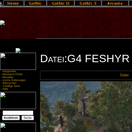
Datei:G4 FESHYR
-
Hauptseite
-
Almanach-Portal
Datei
-
Aktuelles
-
Letzte Änderungen
-
Mitmachen
-
Zufällige Seite
-
Hilfe