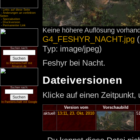
-
Links auf diese Seite
-
Änderungen an verlinkten
Seiten
-
Spezialseiten
-
Druckversion
-
Permanenter Link
Keine höhere Auflösung vorhan
G4_FESHYR_NACHT.jpg
‎
Typ: image/jpeg)
Suchen nach:
Feshyr bei Nacht.
In Partnerschaft mit
Amazon.de
Dateiversionen
Suchen nach:
Klicke auf einen Zeitpunkt,
In Partnerschaft mit Google
Version vom
Vorschaubild
aktuell
13:11, 23. Okt. 2010
5