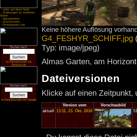
-
Links auf diese Seite
-
Änderungen an verlinkten
Seiten
-
Spezialseiten
-
Druckversion
-
Permanenter Link
Keine höhere Auflösung vorhan
G4_FESHYR_SCHIFF.jpg
‎
Typ: image/jpeg)
Suchen nach:
Almas Garten, am Horizont 
In Partnerschaft mit
Amazon.de
Dateiversionen
Suchen nach:
Klicke auf einen Zeitpunkt,
In Partnerschaft mit Google
Version vom
Vorschaubild
aktuell
13:11, 23. Okt. 2010
5