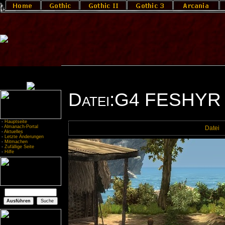
Datei:G4 FESHYR 
-
Hauptseite
-
Almanach-Portal
Datei
-
Aktuelles
-
Letzte Änderungen
-
Mitmachen
-
Zufällige Seite
-
Hilfe