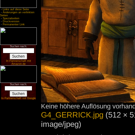
-
Links auf diese Seite
-
Änderungen an verlinkten
Seiten
-
Spezialseiten
-
Druckversion
-
Permanenter Link
Suchen nach:
In Partnerschaft mit
Amazon.de
Suchen nach:
In Partnerschaft mit Google
Keine höhere Auflösung vorhan
G4_GERRICK.jpg
‎
(512 × 5
image/jpeg)