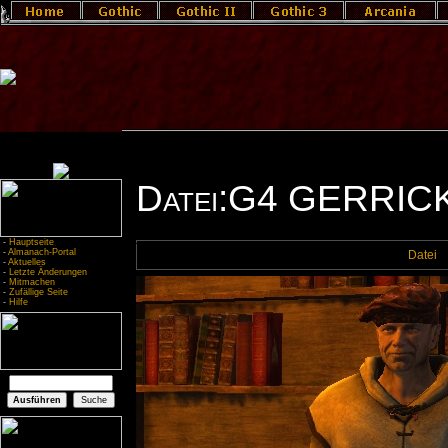
Datei:G4 GERRICK
-
Hauptseite
-
Almanach-Portal
Datei
-
Aktuelles
-
Letzte Änderungen
-
Mitmachen
-
Zufällige Seite
-
Hilfe