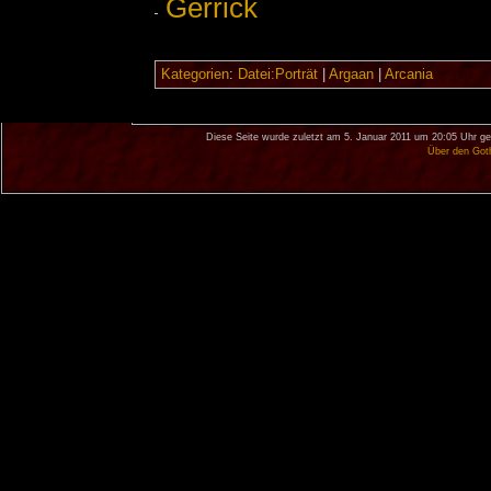
Gerrick
Kategorien
:
Datei:Porträt
|
Argaan
|
Arcania
Diese Seite wurde zuletzt am 5. Januar 2011 um 20:05 Uhr ge
Über den Got