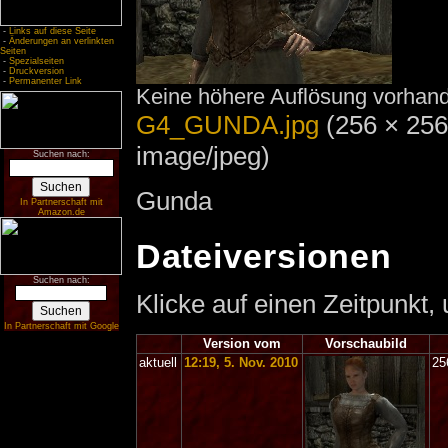
-
Links auf diese Seite
-
Änderungen an verlinkten
Seiten
-
Spezialseiten
-
Druckversion
-
Permanenter Link
Keine höhere Auflösung vorhan
G4_GUNDA.jpg
‎
(256 × 256
image/jpeg)
Suchen nach:
Gunda
In Partnerschaft mit
Amazon.de
Dateiversionen
Suchen nach:
Klicke auf einen Zeitpunkt,
In Partnerschaft mit Google
Version vom
Vorschaubild
aktuell
12:19, 5. Nov. 2010
25