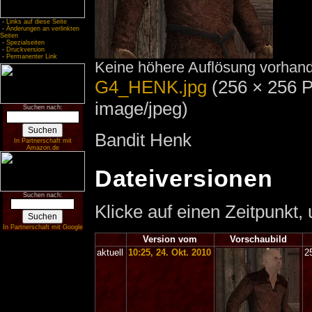
-
Links auf diese Seite
-
Änderungen an verlinkten
Seiten
-
Spezialseiten
-
Druckversion
-
Permanenter Link
Keine höhere Auflösung vorhan
G4_HENK.jpg
‎
(256 × 256 P
image/jpeg)
Suchen nach:
Bandit Henk
In Partnerschaft mit
Amazon.de
Dateiversionen
Suchen nach:
Klicke auf einen Zeitpunkt,
In Partnerschaft mit Google
Version vom
Vorschaubild
aktuell
10:25, 24. Okt. 2010
2