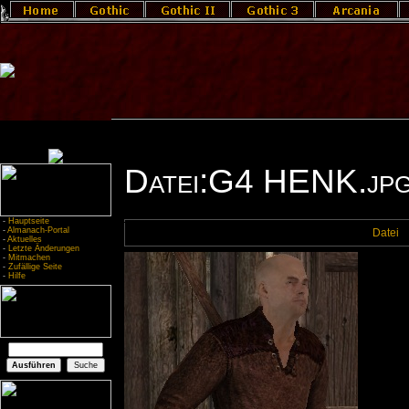
Datei:G4 HENK.jp
-
Hauptseite
-
Almanach-Portal
Datei
-
Aktuelles
-
Letzte Änderungen
-
Mitmachen
-
Zufällige Seite
-
Hilfe