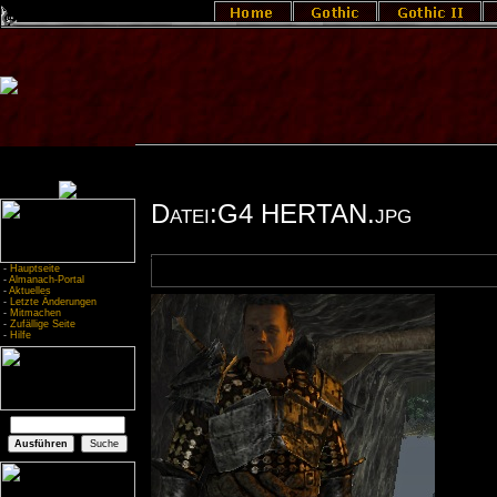
Datei:G4 HERTAN.jpg
-
Hauptseite
-
Almanach-Portal
-
Aktuelles
-
Letzte Änderungen
-
Mitmachen
-
Zufällige Seite
-
Hilfe