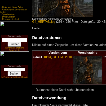
-
Links auf diese Seite
-
Änderungen an verlinkten
Seiten
-
Spezialseiten
-
Druckversion
Keine höhere Auflösung vorhanden.
-
Permanenter Link
G4_HERTAN.jpg
‎
(256 × 256 Pixel, Dateigröße: 29 K
Hertan
Suchen nach:
Dateiversionen
Klicke auf einen Zeitpunkt, um diese Version zu laden
In Partnerschaft mit
Amazon.de
Version vom
Vorschaubild
aktuell
18:04, 31. Okt. 2010
2
Suchen nach:
In Partnerschaft mit Google
Du kannst diese Datei nicht überschreiben.
Dateiverwendung
Die folgende Seite verwendet diese Datei: