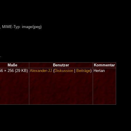
B, MIME-Typ: image/jpeg)
.
Maße
Benutzer
Kommentar
56 × 256
(29 KB)
Alexander-JJ
(
Diskussion
|
Beiträge
)
Hertan