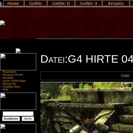
Datei:G4 HIRTE 04
-
Hauptseite
-
Almanach-Portal
Datei
-
Aktuelles
-
Letzte Änderungen
-
Mitmachen
-
Zufällige Seite
-
Hilfe