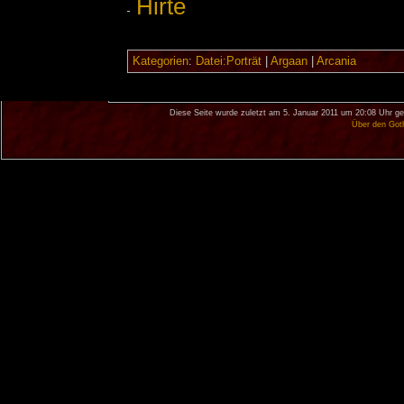
Hirte
Kategorien
:
Datei:Porträt
|
Argaan
|
Arcania
Diese Seite wurde zuletzt am 5. Januar 2011 um 20:08 Uhr ge
Über den Got