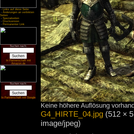
-
Links auf diese Seite
-
Änderungen an verlinkten
Seiten
-
Spezialseiten
-
Druckversion
-
Permanenter Link
Suchen nach:
In Partnerschaft mit
Amazon.de
Suchen nach:
In Partnerschaft mit Google
Keine höhere Auflösung vorhan
G4_HIRTE_04.jpg
‎
(512 × 5
image/jpeg)