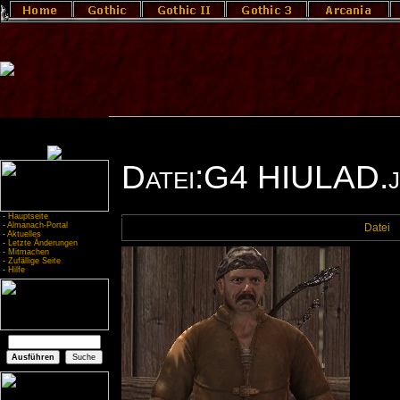
Datei:G4 HIULAD.j
-
Hauptseite
-
Almanach-Portal
Datei
-
Aktuelles
-
Letzte Änderungen
-
Mitmachen
-
Zufällige Seite
-
Hilfe