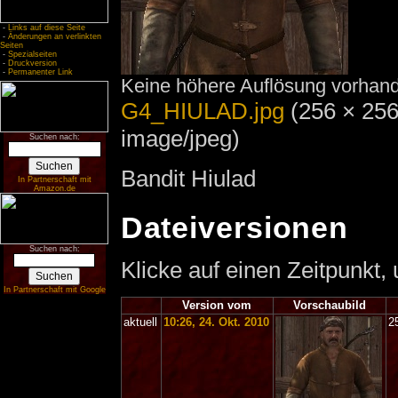
-
Links auf diese Seite
-
Änderungen an verlinkten
Seiten
-
Spezialseiten
-
Druckversion
-
Permanenter Link
Keine höhere Auflösung vorhan
G4_HIULAD.jpg
‎
(256 × 256
image/jpeg)
Suchen nach:
Bandit Hiulad
In Partnerschaft mit
Amazon.de
Dateiversionen
Suchen nach:
Klicke auf einen Zeitpunkt,
In Partnerschaft mit Google
Version vom
Vorschaubild
aktuell
10:26, 24. Okt. 2010
2