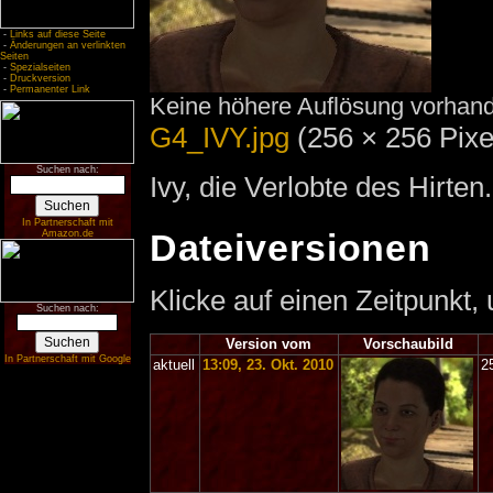
-
Links auf diese Seite
-
Änderungen an verlinkten
Seiten
-
Spezialseiten
-
Druckversion
-
Permanenter Link
Keine höhere Auflösung vorhan
G4_IVY.jpg
‎
(256 × 256 Pix
Suchen nach:
Ivy, die Verlobte des Hirten.
In Partnerschaft mit
Dateiversionen
Amazon.de
Klicke auf einen Zeitpunkt,
Suchen nach:
Version vom
Vorschaubild
In Partnerschaft mit Google
aktuell
13:09, 23. Okt. 2010
2