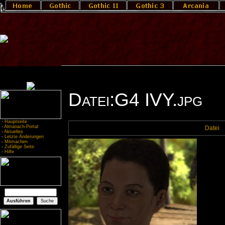
Datei:G4 IVY.jpg
-
Hauptseite
-
Almanach-Portal
Datei
-
Aktuelles
-
Letzte Änderungen
-
Mitmachen
-
Zufällige Seite
-
Hilfe