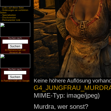
-
Links auf diese Seite
-
Änderungen an verlinkten
Seiten
-
Spezialseiten
-
Druckversion
-
Permanenter Link
Suchen nach:
In Partnerschaft mit
Amazon.de
Suchen nach:
Keine höhere Auflösung vorhan
In Partnerschaft mit Google
G4_JUNGFRAU_MURDRA.
MIME-Typ: image/jpeg)
Murdra, wer sonst?