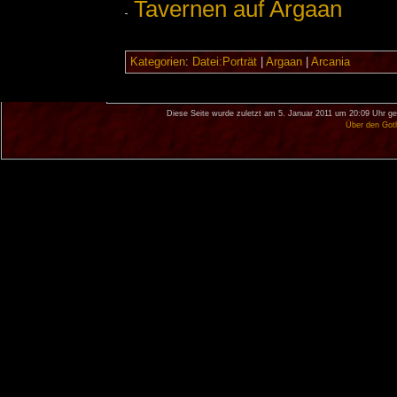
Tavernen auf Argaan
Kategorien
:
Datei:Porträt
|
Argaan
|
Arcania
Diese Seite wurde zuletzt am 5. Januar 2011 um 20:09 Uhr ge
Über den Got