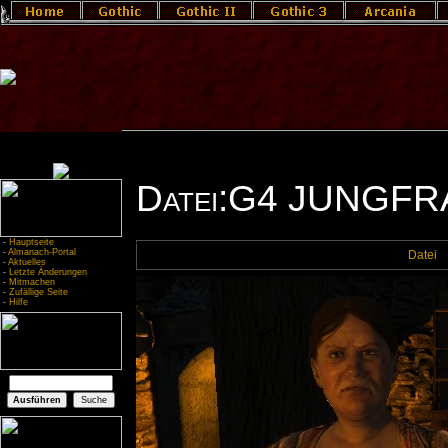
Datei:G4 JUNGF
-
Hauptseite
-
Almanach-Portal
Datei
-
Aktuelles
-
Letzte Änderungen
-
Mitmachen
-
Zufällige Seite
-
Hilfe