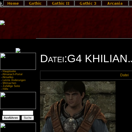
Datei:G4 KHILIAN.
-
Hauptseite
-
Almanach-Portal
Datei
-
Aktuelles
-
Letzte Änderungen
-
Mitmachen
-
Zufällige Seite
-
Hilfe