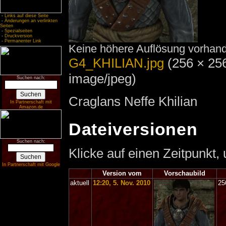
-
Links auf diese Seite
-
Änderungen an verlinkten
Seiten
-
Spezialseiten
-
Druckversion
-
Permanenter Link
Keine höhere Auflösung vorhan
G4_KHILIAN.jpg
‎
(256 × 25
image/jpeg)
Suchen nach:
Craglans Neffe Khilian
In Partnerschaft mit
Amazon.de
Dateiversionen
Suchen nach:
Klicke auf einen Zeitpunkt,
In Partnerschaft mit Google
Version vom
Vorschaubild
aktuell
12:20, 5. Nov. 2010
25