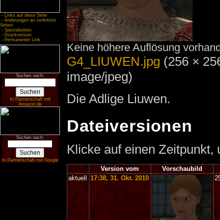
-
Links auf diese Seite
-
Änderungen an verlinkten
Seiten
-
Spezialseiten
-
Druckversion
-
Permanenter Link
Keine höhere Auflösung vorhan
G4_LIUWEN.jpg
‎
(256 × 25
image/jpeg)
Suchen nach:
Die Adlige Liuwen.
In Partnerschaft mit
Amazon.de
Dateiversionen
Suchen nach:
Klicke auf einen Zeitpunkt,
In Partnerschaft mit Google
Version vom
Vorschaubild
aktuell
17:38, 31. Okt. 2010
2