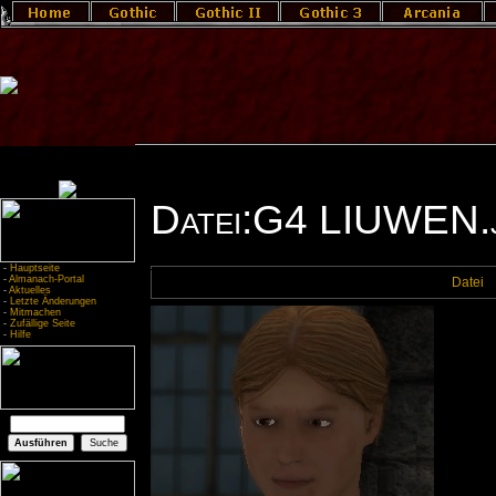
Datei:G4 LIUWEN.
-
Hauptseite
-
Almanach-Portal
Datei
-
Aktuelles
-
Letzte Änderungen
-
Mitmachen
-
Zufällige Seite
-
Hilfe