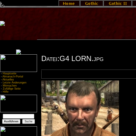
Datei:G4 LORN.jpg
-
Hauptseite
-
Almanach-Portal
-
Aktuelles
-
Letzte Änderungen
-
Mitmachen
-
Zufällige Seite
-
Hilfe