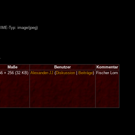
MIME-Typ: image/jpeg)
.
Maße
Benutzer
Kommentar
56 × 256
(32 KB)
Alexander-JJ
(
Diskussion
|
Beiträge
)
Fischer Lorn