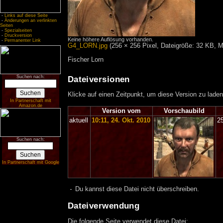
-
Links auf diese Seite
-
Änderungen an verlinkten
Seiten
-
Spezialseiten
-
Druckversion
Keine höhere Auflösung vorhanden.
-
Permanenter Link
G4_LORN.jpg
‎
(256 × 256 Pixel, Dateigröße: 32 KB, 
Fischer Lorn
Suchen nach:
Dateiversionen
Klicke auf einen Zeitpunkt, um diese Version zu laden
In Partnerschaft mit
Amazon.de
Version vom
Vorschaubild
aktuell
10:11, 24. Okt. 2010
2
Suchen nach:
In Partnerschaft mit Google
Du kannst diese Datei nicht überschreiben.
Dateiverwendung
Die folgende Seite verwendet diese Datei: