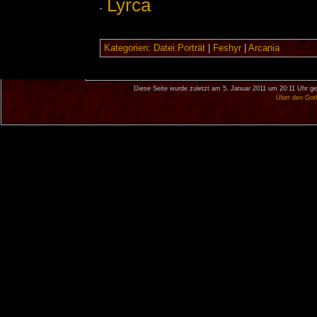
Lyrca
Kategorien
:
Datei:Porträt
|
Feshyr
|
Arcania
Diese Seite wurde zuletzt am 5. Januar 2011 um 20:11 Uhr ge
Über den Got