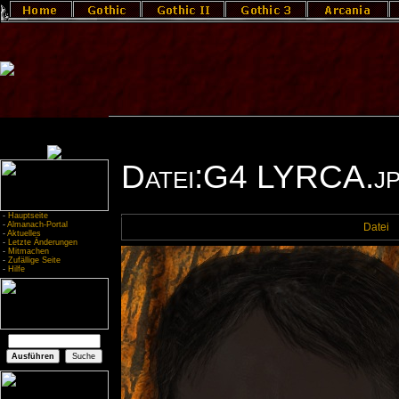
Datei:G4 LYRCA.j
-
Hauptseite
-
Almanach-Portal
Datei
-
Aktuelles
-
Letzte Änderungen
-
Mitmachen
-
Zufällige Seite
-
Hilfe