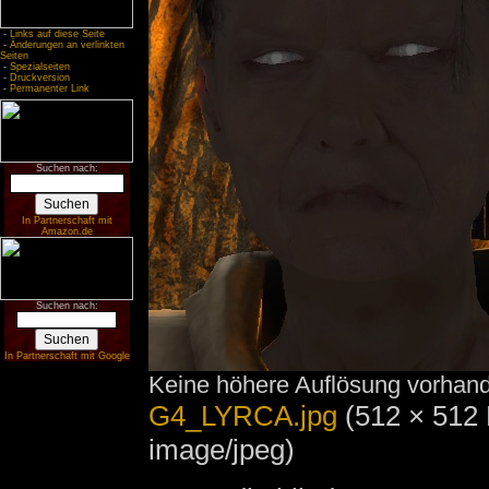
-
Links auf diese Seite
-
Änderungen an verlinkten
Seiten
-
Spezialseiten
-
Druckversion
-
Permanenter Link
Suchen nach:
In Partnerschaft mit
Amazon.de
Suchen nach:
In Partnerschaft mit Google
Keine höhere Auflösung vorhan
G4_LYRCA.jpg
‎
(512 × 512 
image/jpeg)