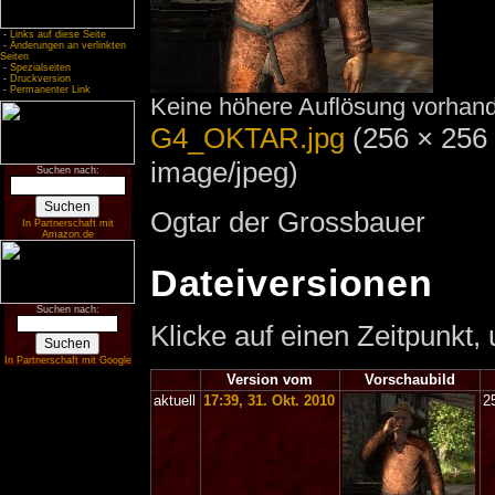
-
Links auf diese Seite
-
Änderungen an verlinkten
Seiten
-
Spezialseiten
-
Druckversion
-
Permanenter Link
Keine höhere Auflösung vorhan
G4_OKTAR.jpg
‎
(256 × 256
image/jpeg)
Suchen nach:
Ogtar der Grossbauer
In Partnerschaft mit
Amazon.de
Dateiversionen
Suchen nach:
Klicke auf einen Zeitpunkt,
In Partnerschaft mit Google
Version vom
Vorschaubild
aktuell
17:39, 31. Okt. 2010
2