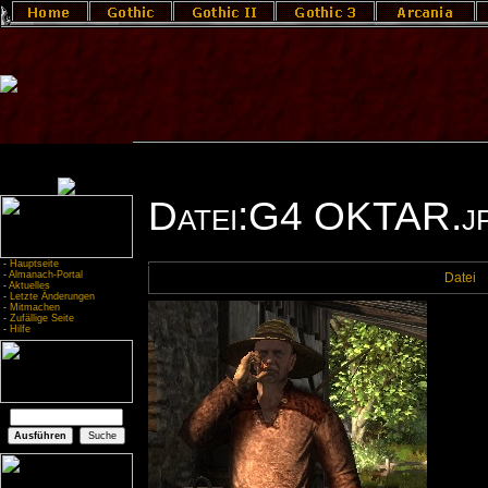
Datei:G4 OKTAR.j
-
Hauptseite
-
Almanach-Portal
Datei
-
Aktuelles
-
Letzte Änderungen
-
Mitmachen
-
Zufällige Seite
-
Hilfe