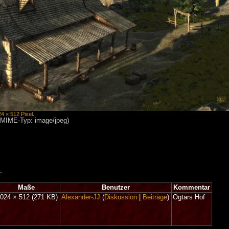
24 × 512 Pixel
.
, MIME-Typ: image/jpeg)
.
Maße
Benutzer
Kommentar
.024 × 512
(271 KB)
Alexander-JJ
(
Diskussion
|
Beiträge
)
Ogtars Hof