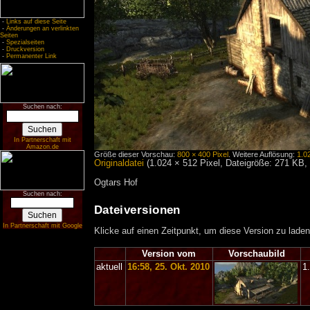
-
Links auf diese Seite
-
Änderungen an verlinkten
Seiten
-
Spezialseiten
-
Druckversion
-
Permanenter Link
Suchen nach:
In Partnerschaft mit
Amazon.de
Größe dieser Vorschau:
800 × 400 Pixel
.
Weitere Auflösung:
1.0
Originaldatei
‎
(1.024 × 512 Pixel, Dateigröße: 271 KB
Ogtars Hof
Suchen nach:
Dateiversionen
In Partnerschaft mit Google
Klicke auf einen Zeitpunkt, um diese Version zu laden
Version vom
Vorschaubild
aktuell
16:58, 25. Okt. 2010
1