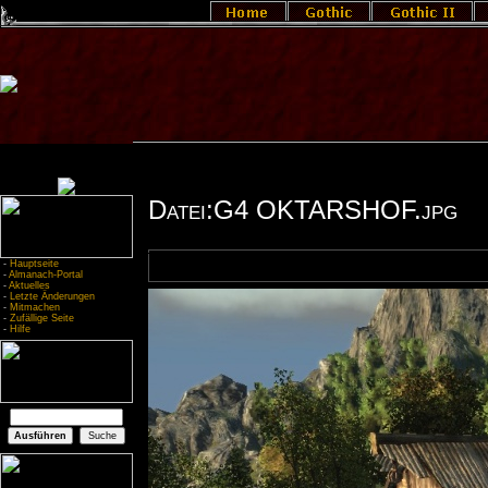
Datei:G4 OKTARSHOF.jpg
-
Hauptseite
-
Almanach-Portal
-
Aktuelles
-
Letzte Änderungen
-
Mitmachen
-
Zufällige Seite
-
Hilfe