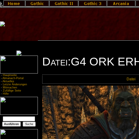
Datei:G4 ORK ER
-
Hauptseite
-
Almanach-Portal
Datei
-
Aktuelles
-
Letzte Änderungen
-
Mitmachen
-
Zufällige Seite
-
Hilfe