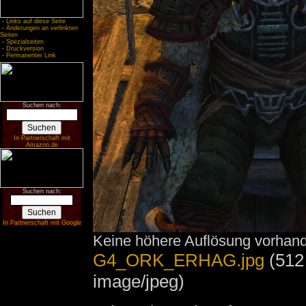
-
Links auf diese Seite
-
Änderungen an verlinkten
Seiten
-
Spezialseiten
-
Druckversion
-
Permanenter Link
Suchen nach:
In Partnerschaft mit
Amazon.de
Suchen nach:
In Partnerschaft mit Google
Keine höhere Auflösung vorhan
G4_ORK_ERHAG.jpg
‎
(512
image/jpeg)