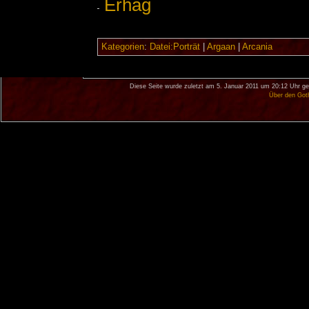
Erhag
Kategorien
:
Datei:Porträt
|
Argaan
|
Arcania
Diese Seite wurde zuletzt am 5. Januar 2011 um 20:12 Uhr ge
Über den Got