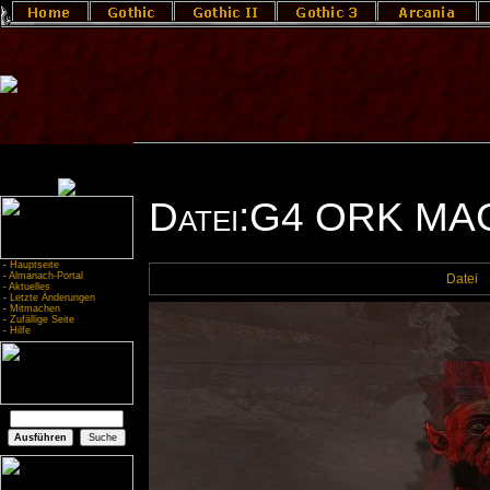
Datei:G4 ORK MA
-
Hauptseite
-
Almanach-Portal
Datei
-
Aktuelles
-
Letzte Änderungen
-
Mitmachen
-
Zufällige Seite
-
Hilfe