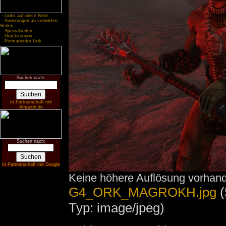
-
Links auf diese Seite
-
Änderungen an verlinkten
Seiten
-
Spezialseiten
-
Druckversion
-
Permanenter Link
Suchen nach:
In Partnerschaft mit
Amazon.de
Suchen nach:
In Partnerschaft mit Google
Keine höhere Auflösung vorhan
G4_ORK_MAGROKH.jpg
‎
(
Typ: image/jpeg)