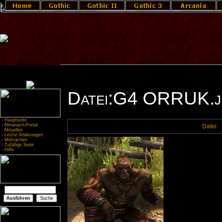
Datei:G4 ORRUK.j
-
Hauptseite
-
Almanach-Portal
Datei
-
Aktuelles
-
Letzte Änderungen
-
Mitmachen
-
Zufällige Seite
-
Hilfe