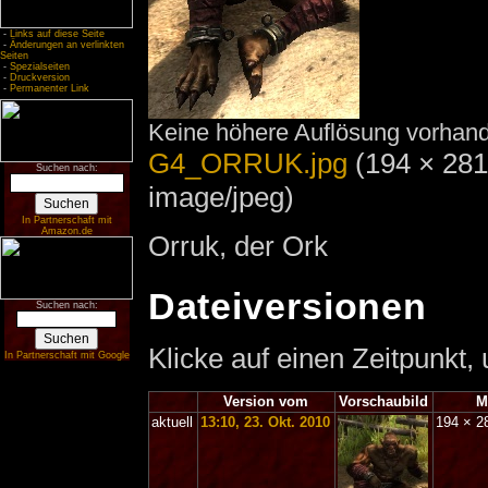
-
Links auf diese Seite
-
Änderungen an verlinkten
Seiten
-
Spezialseiten
-
Druckversion
-
Permanenter Link
Keine höhere Auflösung vorhan
G4_ORRUK.jpg
‎
(194 × 281
Suchen nach:
image/jpeg)
In Partnerschaft mit
Amazon.de
Orruk, der Ork
Dateiversionen
Suchen nach:
Klicke auf einen Zeitpunkt,
In Partnerschaft mit Google
Version vom
Vorschaubild
M
aktuell
13:10, 23. Okt. 2010
194 × 