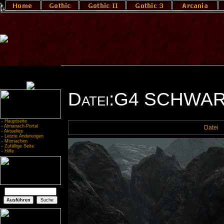
Datei:G4 SCHWA
-
Hauptseite
-
Almanach-Portal
Datei
-
Aktuelles
-
Letzte Änderungen
-
Mitmachen
-
Zufällige Seite
-
Hilfe