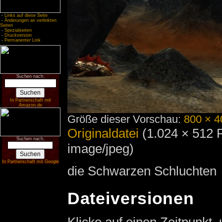
-
Links auf diese Seite
-
Änderungen an verlinkten
Seiten
-
Spezialseiten
-
Druckversion
-
Permanenter Link
Suchen nach:
In Partnerschaft mit
Amazon.de
Größe dieser Vorschau:
800 × 4
Originaldatei
‎
(1.024 × 512 
Suchen nach:
image/jpeg)
In Partnerschaft mit Google
die Schwarzen Schluchten
Dateiversionen