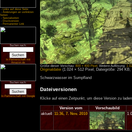
-
Links auf diese Seite
-
Änderungen an verlinkten
Seiten
-
Spezialseiten
-
Druckversion
-
Permanenter Link
Suchen nach:
In Partnerschaft mit
Amazon.de
Größe dieser Vorschau:
800 × 400 Pixel
.
Weitere Auflösung:
1.0
Originaldatei
‎
(1.024 × 512 Pixel, Dateigröße: 294 KB
Schwarzwasser im Sumpfland
Suchen nach:
Dateiversionen
In Partnerschaft mit Google
Klicke auf einen Zeitpunkt, um diese Version zu laden
Version vom
Vorschaubild
aktuell
11:36, 7. Nov. 2010
1.