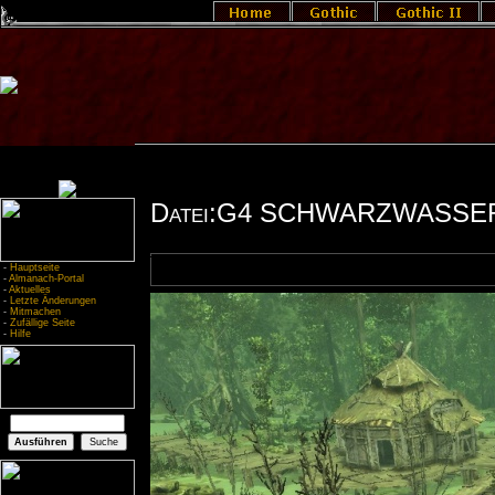
Datei:G4 SCHWARZWASSER
-
Hauptseite
-
Almanach-Portal
-
Aktuelles
-
Letzte Änderungen
-
Mitmachen
-
Zufällige Seite
-
Hilfe