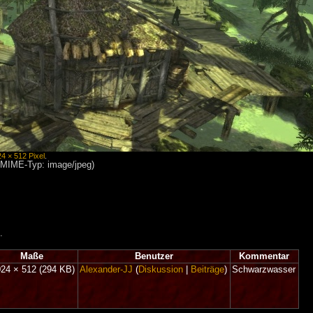
24 × 512 Pixel
.
, MIME-Typ: image/jpeg)
.
Maße
Benutzer
Kommentar
024 × 512
(294 KB)
Alexander-JJ
(
Diskussion
|
Beiträge
)
Schwarzwasser