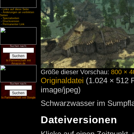
-
Links auf diese Seite
-
Änderungen an verlinkten
Seiten
-
Spezialseiten
-
Druckversion
-
Permanenter Link
Suchen nach:
In Partnerschaft mit
Amazon.de
Größe dieser Vorschau:
800 × 4
Originaldatei
‎
(1.024 × 512 
Suchen nach:
image/jpeg)
In Partnerschaft mit Google
Schwarzwasser im Sumpfl
Dateiversionen