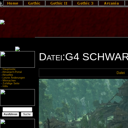
Datei:G4 SCHWA
-
Hauptseite
-
Almanach-Portal
Datei
-
Aktuelles
-
Letzte Änderungen
-
Mitmachen
-
Zufällige Seite
-
Hilfe