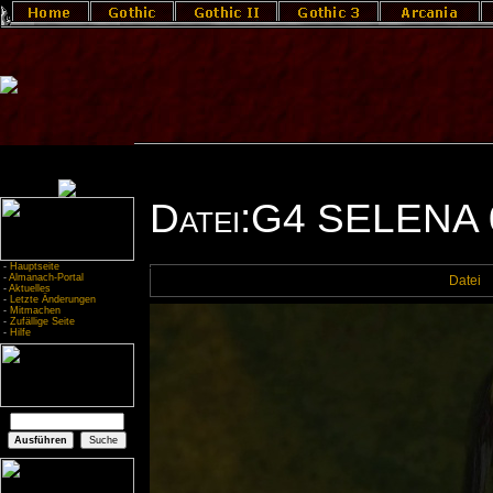
Datei:G4 SELENA 
-
Hauptseite
-
Almanach-Portal
Datei
-
Aktuelles
-
Letzte Änderungen
-
Mitmachen
-
Zufällige Seite
-
Hilfe