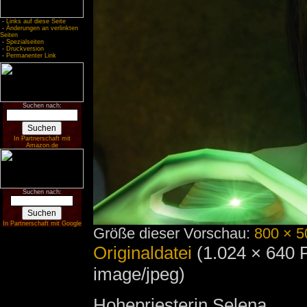
-
Links auf diese Seite
-
Änderungen an verlinkten
Seiten
-
Spezialseiten
-
Druckversion
-
Permanenter Link
Suchen nach:
In Partnerschaft mit
Amazon.de
Suchen nach:
In Partnerschaft mit Google
Größe dieser Vorschau:
800 × 5
Originaldatei
‎
(1.024 × 640 
image/jpeg)
Hohepriesterin Selena