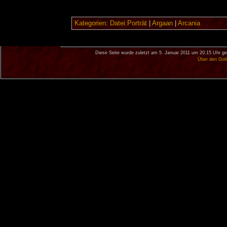
Kategorien
:
Datei:Porträt
|
Argaan
|
Arcania
Diese Seite wurde zuletzt am 5. Januar 2011 um 20:15 Uhr ge
Über den Got