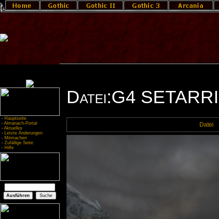
Datei:G4 SETARR
-
Hauptseite
-
Almanach-Portal
Datei
-
Aktuelles
-
Letzte Änderungen
-
Mitmachen
-
Zufällige Seite
-
Hilfe