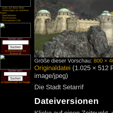
-
Links auf diese Seite
-
Änderungen an verlinkten
Seiten
-
Spezialseiten
-
Druckversion
-
Permanenter Link
Suchen nach:
In Partnerschaft mit
Amazon.de
Größe dieser Vorschau:
800 × 4
Originaldatei
‎
(1.025 × 512 
Suchen nach:
image/jpeg)
In Partnerschaft mit Google
Die Stadt Setarrif
Dateiversionen