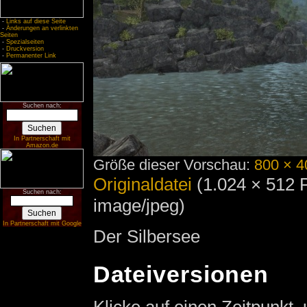
-
Links auf diese Seite
-
Änderungen an verlinkten
Seiten
-
Spezialseiten
-
Druckversion
-
Permanenter Link
Suchen nach:
In Partnerschaft mit
Amazon.de
Größe dieser Vorschau:
800 × 4
Originaldatei
‎
(1.024 × 512 
Suchen nach:
image/jpeg)
In Partnerschaft mit Google
Der Silbersee
Dateiversionen