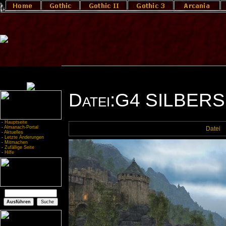
Datei:G4 SILBERS
-
Hauptseite
-
Almanach-Portal
Datei
-
Aktuelles
-
Letzte Änderungen
-
Mitmachen
-
Zufällige Seite
-
Hilfe