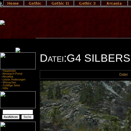
Datei:G4 SILBER
-
Hauptseite
-
Almanach-Portal
Datei
-
Aktuelles
-
Letzte Änderungen
-
Mitmachen
-
Zufällige Seite
-
Hilfe