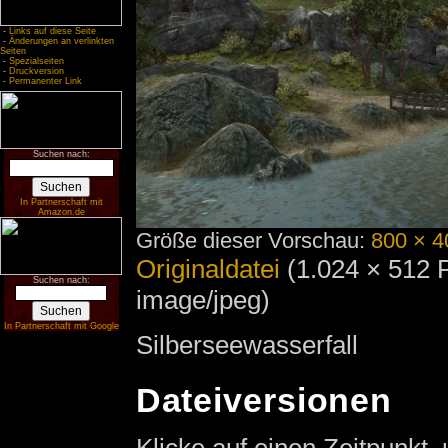
-
Links auf diese Seite
-
Änderungen an verlinkten
Seiten
-
Spezialseiten
-
Druckversion
-
Permanenter Link
Suchen nach:
In Partnerschaft mit
Amazon.de
Größe dieser Vorschau:
800 × 4
Originaldatei
‎
(1.024 × 512 
Suchen nach:
image/jpeg)
In Partnerschaft mit Google
Silberseewasserfall
Dateiversionen