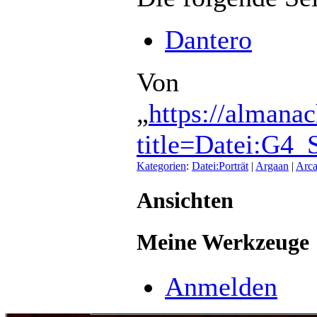
Dantero
Von
„
https://almana
title=Datei:G4
Kategorien
:
Datei:Porträt
|
Argaan
|
Arca
Ansichten
Meine Werkzeuge
Anmelden