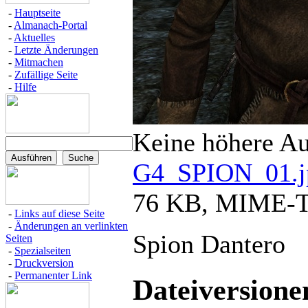
-
Hauptseite
-
Almanach-Portal
-
Aktuelles
-
Letzte Änderungen
-
Mitmachen
-
Zufällige Seite
-
Hilfe
Keine höhere Au
G4_SPION_01.j
76 KB, MIME-Ty
-
Links auf diese Seite
-
Änderungen an verlinkten
Spion Dantero
Seiten
-
Spezialseiten
-
Druckversion
-
Permanenter Link
Dateiversione