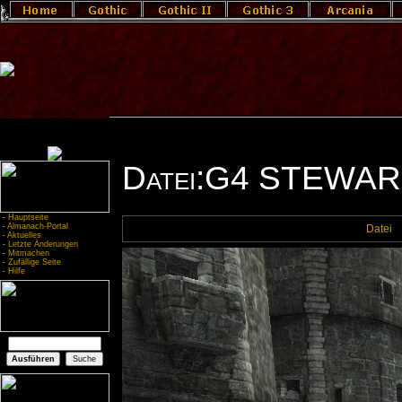
Datei:G4 STEWARK
-
Hauptseite
-
Almanach-Portal
Datei
-
Aktuelles
-
Letzte Änderungen
-
Mitmachen
-
Zufällige Seite
-
Hilfe