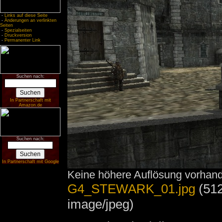
-
Links auf diese Seite
-
Änderungen an verlinkten
Seiten
-
Spezialseiten
-
Druckversion
-
Permanenter Link
Suchen nach:
In Partnerschaft mit
Amazon.de
Suchen nach:
In Partnerschaft mit Google
Keine höhere Auflösung vorhan
G4_STEWARK_01.jpg
‎
(51
image/jpeg)