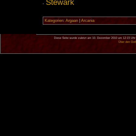
Stewark
Kategorien
:
Argaan
|
Arcania
Diese Seite wurde zuletzt am 10. Dezember 2010 um 12:15 Uhr 
Über den Got