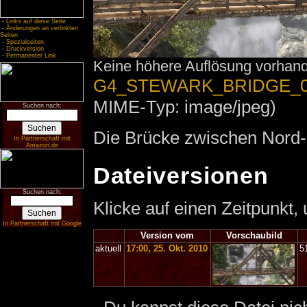
-
Links auf diese Seite
-
Änderungen an verlinkten
Seiten
-
Spezialseiten
-
Druckversion
-
Permanenter Link
Keine höhere Auflösung vorhan
G4_STEWARK_BRIDGE_01
MIME-Typ: image/jpeg)
Suchen nach:
Die Brücke zwischen Nord-
In Partnerschaft mit
Amazon.de
Dateiversionen
Suchen nach:
Klicke auf einen Zeitpunkt,
In Partnerschaft mit Google
Version vom
Vorschaubild
aktuell
17:00, 25. Okt. 2010
5