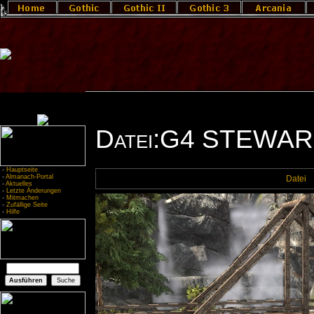
Datei:G4 STEWAR
-
Hauptseite
-
Almanach-Portal
Datei
-
Aktuelles
-
Letzte Änderungen
-
Mitmachen
-
Zufällige Seite
-
Hilfe